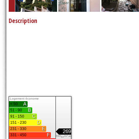
Description
Logement économe
A
< 50
B
51 - 90
C
91 - 150
D
151 - 230
E
231 - 330
269
F
331 - 450
KWh
/m².an
EP