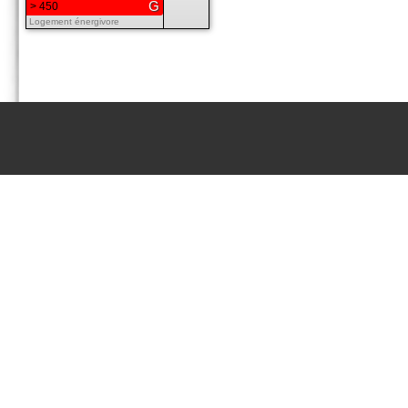
G
> 450
Logement énergivore